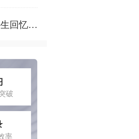
）考点精析
习
突破
录
效率