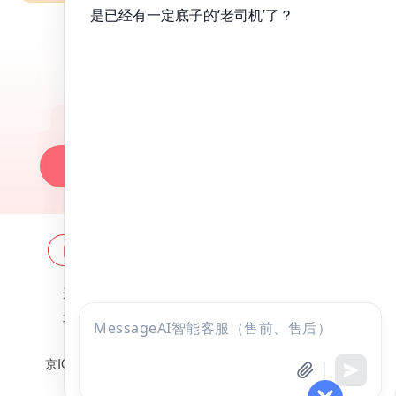
昭昭医考APP
百万医考生都在用的APP
昭昭题库-随时做，昭神直播-随心学!
一键安装做题
网站地图
全国分校
关于昭昭
违法和不良信息举报邮箱：
zzjy-fw@yikao88.com
北京市西城区宣武门东河沿街69号正弘大厦208室
点击
北京昭天下教育科技有限公司 版权所有
咨询
全部考试
免费试听
京ICP备18051095号-1
京公网安备 11010202009207号