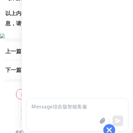
以上内容由昭昭医考网小编整理，更多考研相关信
息，请持续关注昭昭医考网!
内蒙古民族大学一志愿考生复试成绩公布（第五批）
上一篇：
内蒙古民族大学一志愿复试成绩公布（第四批）
下一篇：
网站首页
海量题库
免费题库
点击
违法和不良信息举报邮箱：
zzjy-fw@yikao88.com
咨询
北京市西城区宣武门东河沿街69号正弘大厦208室
全部考试
免费试听
北京昭天下教育科技有限公司 版权所有
京ICP备18051095号-1
京公网安备 11010202009207号