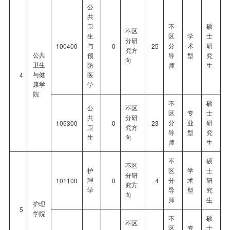
公
共
卫
不
硕
不区
生
区
学
士
分研
与
分
术
研
100400
0
25
究方
公共
预
导
型
究
向
卫生
防
师
生
与健
4
医
康学
学
院
不
硕
公
不区
区
专
士
共
分研
分
业
研
105300
0
23
卫
究方
导
型
究
生
向
师
生
不
硕
不区
护
区
学
士
分研
理
分
术
研
101100
0
4
究方
学
导
型
究
向
师
生
护理
5
学院
不
硕
不区
区
专
士