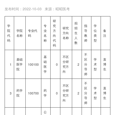
发布时间：2022-10-03
来源：昭昭医考
研
拟
学
专
究
指
学
研究
招
院
学院
专业代
业
方
导
位
备
方向
生
代
名称
码
名
向
教
类
注
名称
人
码
称
代
师
型
数
码
不
基
不区
基础
区
学
直
础
分研
医学
分
术
博
1
100100
0
2
医
究方
院
导
型
生
学
向
师
不
不区
区
学
直
药学
药
分研
分
术
博
3
100700
0
2
院
学
究方
导
型
生
向
师
公