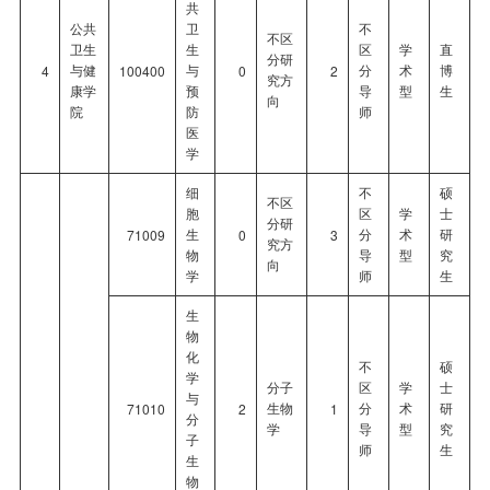
共
公共
卫
不
不区
卫生
生
区
学
直
分研
与健
与
分
术
博
4
100400
0
2
究方
康学
预
导
型
生
向
院
防
师
医
学
细
不
硕
不区
胞
区
学
士
分研
生
分
术
研
71009
0
3
究方
物
导
型
究
向
学
师
生
生
物
化
不
硕
学
分子
区
学
士
与
生物
分
术
研
71010
2
1
分
学
导
型
究
子
师
生
生
物