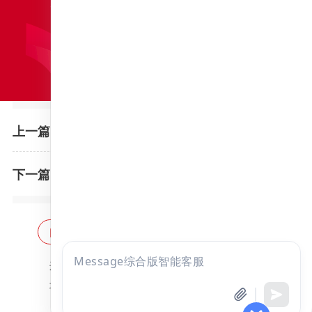
哈尔滨医科大学接收2023年推荐免试攻读硕士学位研究生的通知
上一篇：
贵州医科大学2023年接收免试攻读研究生公告
下一篇：
网站首页
海量题库
免费题库
点击
违法和不良信息举报邮箱：
zzjy-fw@yikao88.com
咨询
北京市西城区宣武门东河沿街69号正弘大厦208室
全部考试
免费试听
北京昭天下教育科技有限公司 版权所有