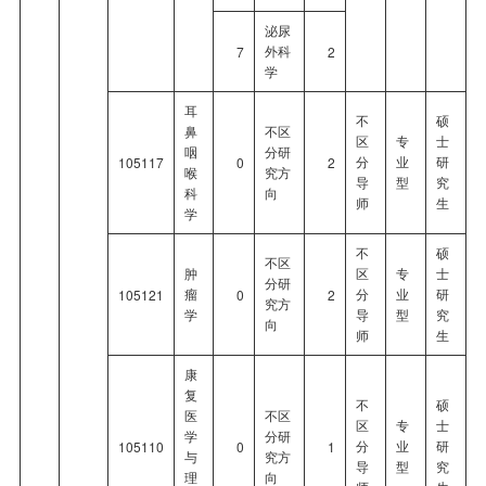
泌尿
外科
7
2
学
耳
不
硕
鼻
不区
区
专
士
咽
分研
分
业
研
105117
0
2
喉
究方
导
型
究
科
向
师
生
学
不
硕
不区
肿
区
专
士
分研
瘤
分
业
研
105121
0
2
究方
学
导
型
究
向
师
生
康
复
不
硕
医
不区
区
专
士
学
分研
分
业
研
105110
0
1
与
究方
导
型
究
理
向