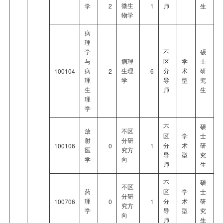
微生
学
2
1
师
生
物学
病
理
学
不
硕
与
病理
区
学
士
病
生理
分
术
研
100104
2
6
理
学
导
型
究
生
师
生
理
学
不
硕
放
不区
区
学
士
射
分研
分
术
研
100106
0
1
医
究方
导
型
究
学
向
师
生
不
硕
不区
药
区
学
士
分研
理
分
术
研
100706
0
1
究方
学
导
型
究
向
师
生