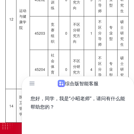
训
究方
导
型
究
练
向
运动
师
生
与健
12
不
硕
康学
竞
不区
区
专
士
院
赛
分研
分
业
研
45203
0
1
组
究方
导
型
究
织
向
师
生
社
不
硕
会
不区
区
专
士
体
分研
分
业
研
45204
0
4
育
究方
导
型
究
指
向
师
生
导
不
硕
医药
公
不区
区
学
士
卫生
共
分研
分
术
研
14
120400
0
4
管理
管
究方
导
型
究
学院
理
向
师
生