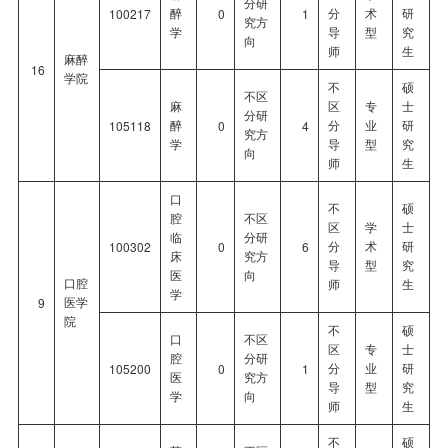
分研
醉
分
术
研
100217
0
1
究方
学
导
型
究
向
师
生
麻醉
16
学院
不
硕
不区
麻
区
专
士
分研
醉
分
业
研
105118
0
4
究方
学
导
型
究
向
师
生
口
不
硕
腔
不区
区
学
士
临
分研
分
术
研
100302
0
6
床
究方
导
型
究
医
向
口腔
师
生
学
医学
9
院
不
硕
口
不区
区
专
士
腔
分研
分
业
研
105200
0
1
医
究方
导
型
究
学
向
师
生
不
硕