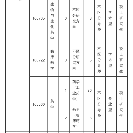
生
不
硕
物
不区
区
学
士
与
分研
分
术
研
100705
0
3
生
究方
导
型
究
化
向
师
生
药
学
不
硕
临
不区
区
学
士
床
分研
分
术
研
1007Z2
0
5
药
究方
导
型
究
学
向
师
生
药学
（工
1
30
不
硕
业药
区
专
士
学）
药
分
业
研
105500
学
药学
导
型
究
（临
师
生
2
6
床药
学）