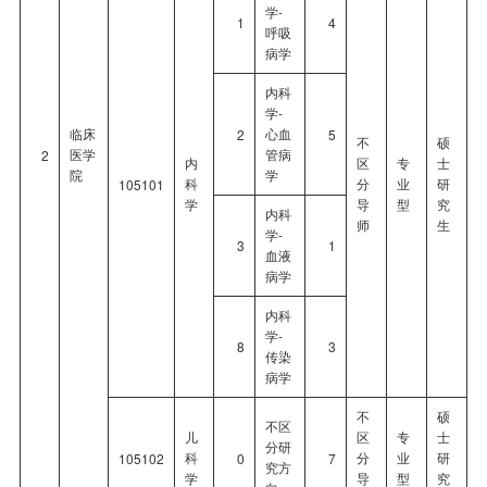
学-
1
4
呼吸
病学
内科
学-
临床
心血
2
5
不
硕
医学
管病
2
内
区
专
士
院
学
科
分
业
研
105101
学
导
型
究
内科
师
生
学-
3
1
血液
病学
内科
学-
8
3
传染
病学
不
硕
不区
儿
区
专
士
分研
科
分
业
研
105102
0
7
究方
学
导
型
究