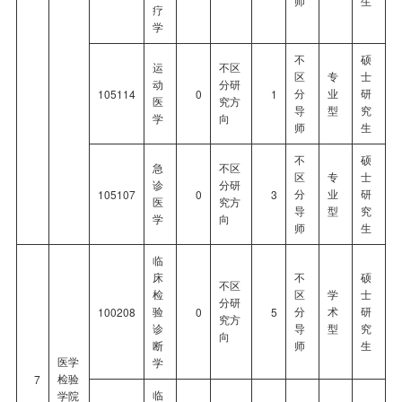
师
生
疗
学
不
硕
运
不区
区
专
士
动
分研
分
业
研
105114
0
1
医
究方
导
型
究
学
向
师
生
不
硕
急
不区
区
专
士
诊
分研
分
业
研
105107
0
3
医
究方
导
型
究
学
向
师
生
临
床
不
硕
不区
检
区
学
士
分研
验
分
术
研
100208
0
5
究方
诊
导
型
究
向
断
师
生
医学
学
检验
7
临
学院