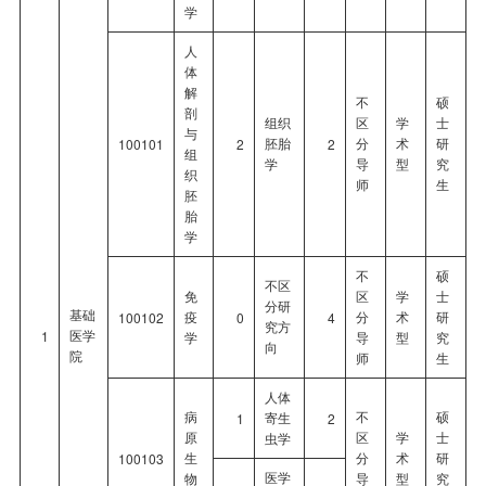
学
人
体
解
不
硕
剖
组织
区
学
士
与
胚胎
分
术
研
100101
2
2
组
学
导
型
究
织
师
生
胚
胎
学
不
硕
不区
免
区
学
士
分研
基础
疫
分
术
研
100102
0
4
究方
医学
1
学
导
型
究
向
院
师
生
人体
病
不
硕
寄生
1
2
原
区
学
士
虫学
生
分
术
研
100103
医学
物
导
型
究