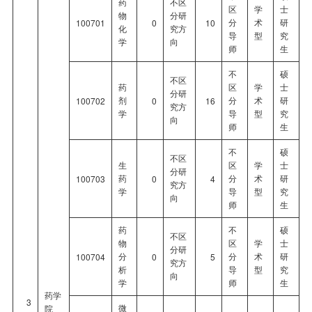
药
不区
区
学
士
物
分研
分
术
研
100701
0
10
化
究方
导
型
究
学
向
师
生
不
硕
不区
药
区
学
士
分研
剂
分
术
研
100702
0
16
究方
学
导
型
究
向
师
生
不
硕
不区
生
区
学
士
分研
药
分
术
研
100703
0
4
究方
学
导
型
究
向
师
生
药
不
硕
不区
物
区
学
士
分研
分
分
术
研
100704
0
5
究方
析
导
型
究
向
学
师
生
药学
3
微
院