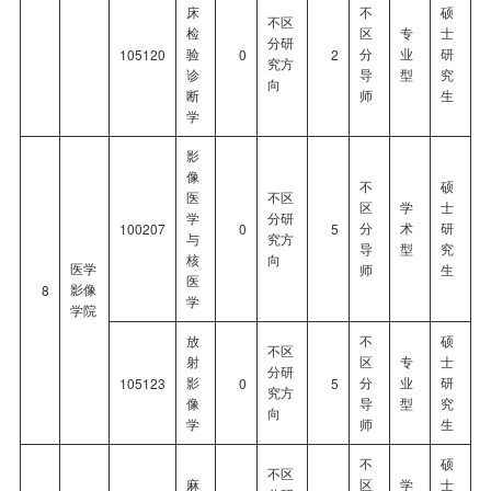
床
不
硕
不区
检
区
专
士
分研
验
分
业
研
105120
0
2
究方
诊
导
型
究
向
断
师
生
学
影
像
不
硕
医
不区
区
学
士
学
分研
分
术
研
100207
0
5
与
究方
导
型
究
核
向
医学
师
生
医
影像
8
学
学院
放
不
硕
不区
射
区
专
士
分研
影
分
业
研
105123
0
5
究方
像
导
型
究
向
学
师
生
不
硕
不区
麻
区
学
士