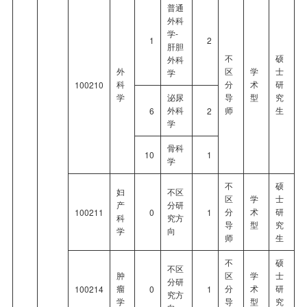
普通
外科
学-
1
2
肝胆
不
硕
外科
外
区
学
士
学
科
分
术
研
100210
学
泌尿
导
型
究
外科
师
生
6
2
学
骨科
10
1
学
不
硕
妇
不区
区
学
士
产
分研
分
术
研
100211
0
1
科
究方
导
型
究
学
向
师
生
不
硕
不区
肿
区
学
士
分研
瘤
分
术
研
100214
0
1
究方
学
导
型
究