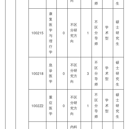
向
师
生
康
复
不
硕
医
不区
区
学
士
学
分研
分
术
研
100215
0
1
与
究方
导
型
究
理
向
师
生
疗
学
不
硕
急
不区
区
学
士
诊
分研
分
术
研
100218
0
3
医
究方
导
型
究
学
向
师
生
不
硕
重
不区
区
学
士
症
分研
分
术
研
1002Z2
0
1
医
究方
导
型
究
学
向
师
生
内科