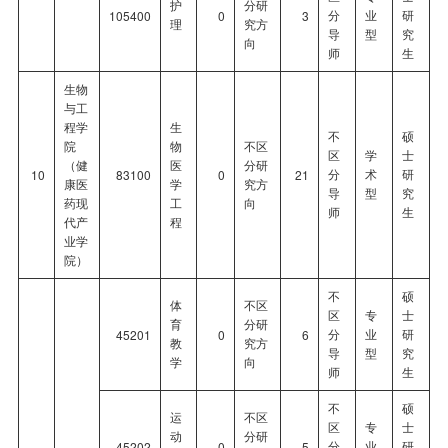
护
分研
分
业
研
105400
0
3
理
究方
导
型
究
向
师
生
生物
与工
程学
生
不
硕
院
物
不区
区
学
士
（健
医
分研
分
术
研
10
83100
0
21
康医
学
究方
导
型
究
药现
工
向
师
生
代产
程
业学
院）
不
硕
体
不区
区
专
士
育
分研
分
业
研
45201
0
6
教
究方
导
型
究
学
向
师
生
不
硕
运
不区
区
专
士
动
分研
分
业
研
45202
0
5