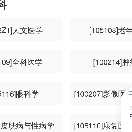
科
02Z1]人文医学
[105103]
5109]全科医学
[100214]
05116]眼科学
[100207]影像
06]皮肤病与性病学
[105110]康复