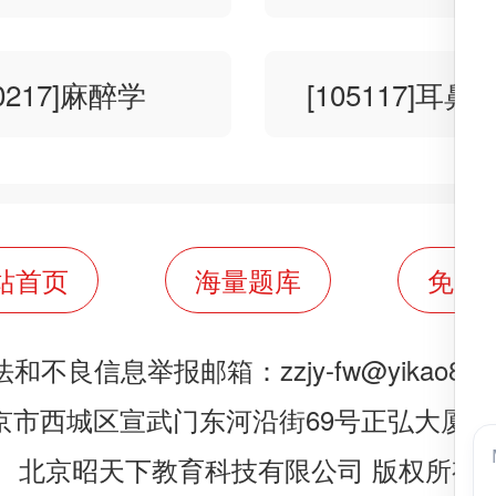
00217]麻醉学
[105117]耳
站首页
海量题库
免费
法和不良信息举报邮箱：
zzjy-fw@yikao88.
京市西城区宣武门东河沿街69号正弘大厦20
北京昭天下教育科技有限公司 版权所有