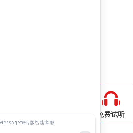
鼻咽喉科学
题库
com
点击
咨询
8室
全部考试
免费试听