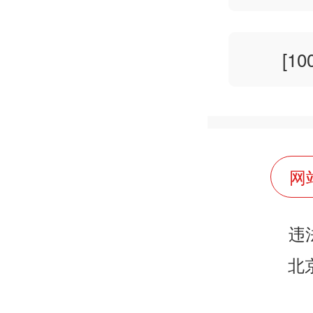
[1
网
违
北