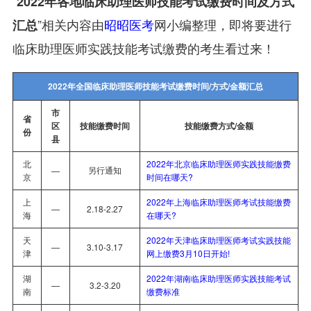
“
2022年各地临床助理医师技能考试缴费时间及方式
”相关内容由
昭昭医考
网小编整理，即将要进行
汇总
临床助理医师实践技能考试缴费的考生看过来！
2022年全国临床助理医师技能考试缴费时间/方式/金额汇总
市
省
区
技能缴费时间
技能缴费方式/金额
份
县
北
2022年北京临床助理医师实践技能缴费
另行通知
—
京
时间在哪天?
上
2022年上海临床助理医师考试技能缴费
—
2.18-2.27
海
在哪天?
天
2022年天津临床助理医师考试实践技能
—
3.10-3.17
津
网上缴费3月10日开始!
湖
2022年湖南临床助理医师实践技能考试
—
3.2-3.20
南
缴费标准