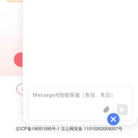
昭昭医考APP
百万医考生都在用的APP
昭昭题库-随时做，昭神直播-随心学!
一键安装做题
网站地图
全国分校
关于昭昭
点击
咨询
违法和不良信息举报邮箱：
zzjy-fw@yikao88.com
全部考试
免费试听
北京市西城区宣武门东河沿街69号正弘大厦208室
北京昭天下教育科技有限公司 版权所有
京ICP备18051095号-1
京公网安备 11010202009207号