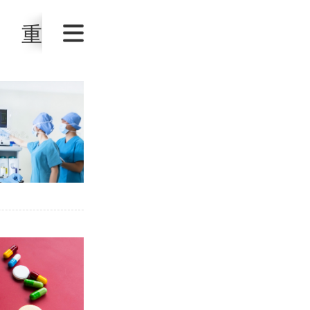
重庆
辽宁
吉林
河