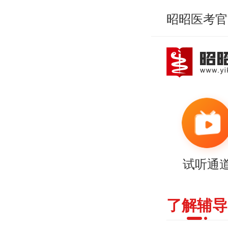
昭昭医考官
试听通
了解辅导