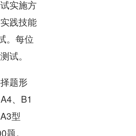
考试实施方
在实践技能
试。每位
的测试。
选择题形
A4、B1
A3型
0题。