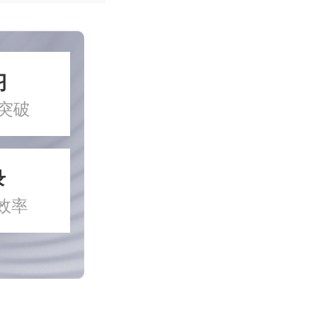
习
突破
录
效率