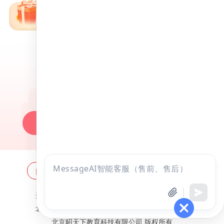
免费备考资料包
昭昭医考APP
百万医考生都在用的APP
昭昭题库-随时做，昭神直播-随心学!
一键安装做题
网站地图
全国分校
关于昭昭
点击
咨询
全部考试
免费试听
违法和不良信息举报邮箱：
zzjy-fw@yikao88.com
北京市西城区宣武门东河沿街69号正弘大厦208室
北京昭天下教育科技有限公司 版权所有