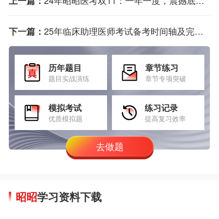
24年昭昭医考双11：一年一度，震撼底价！
上一篇：
25年临床助理医师考试备考时间轴及完整复习方案！
下一篇：
历年题目
章节练习
题目实战演练
章节专项突破
模拟考试
练习记录
优质模拟题
提高复习效率
去做题
昭昭
学习资料下载