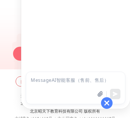
昭昭医考APP
百万医考生都在用的APP
昭昭题库-随时做，昭神直播-随心学!
一键安装做题
网站地图
全国分校
关于昭昭
点击
咨询
全部考试
免费试听
违法和不良信息举报邮箱：
zzjy-fw@yikao88.com
北京市西城区宣武门东河沿街69号正弘大厦208室
北京昭天下教育科技有限公司 版权所有
京ICP备18051095号-1
京公网安备 11010202009207号