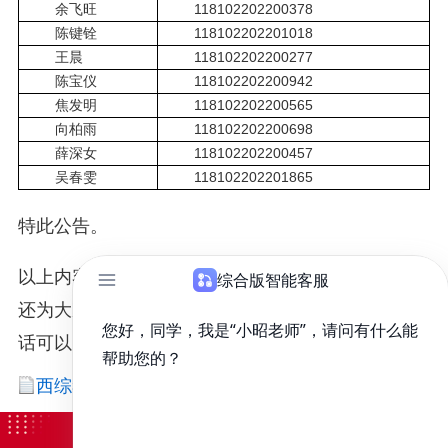
余飞旺
118102202200378
陈键铨
118102202201018
王晨
118102202200277
陈宝仪
118102202200942
焦发明
118102202200565
向柏雨
118102202200698
薛深女
118102202200457
吴春雯
118102202201865
特此公告。
以上内容由昭昭医考为大家收集整理，此外，昭昭
还为大家准备了临床医学的备考资料，如果需要的
话可以点击下载附件：
西综考前考点冲刺内容总结-点睛版.pdf