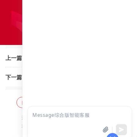
2022年杭州师范大学硕士研究生招生考试初试成绩复查结果的通知
上一篇：
海南医学院2022年硕士研究生招生考试初试成绩查询、复核公告
下一篇：
网站首页
海量题库
免费题库
点击
违法和不良信息举报邮箱：
zzjy-fw@yikao88.com
咨询
北京市西城区宣武门东河沿街69号正弘大厦208室
全部考试
免费试听
北京昭天下教育科技有限公司 版权所有