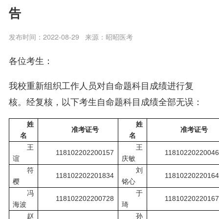
告
发布时间：2022-08-29
来源：昭昭医考
各位考生：
我校重新组织工作人员对自命题科目成绩进行复
核。经复核，以下考生自命题科目成绩全部无误：
姓
姓
准考证号
准考证号
名
名
王
王
118102202200157
11810220220046
谊
庆敏
符
刘
118102202201834
11810220220164
樱
铭心
冯
于
118102202200728
11810220220167
海波
琦
赵
孙