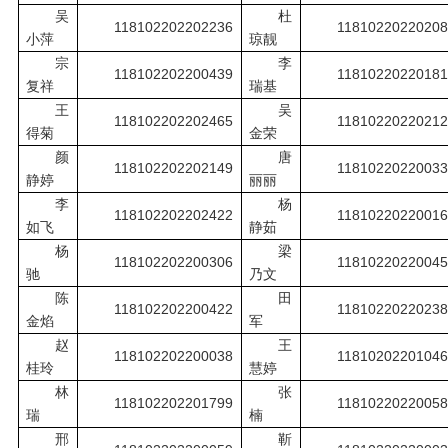
吴
杜
118102202202236
11810220220208
小萍
琼靓
宗
李
118102202200439
11810220220181
复祥
瑞基
王
吴
118102202202465
11810220220212
得菊
金荣
颜
唐
118102202202149
11810220220033
静婷
丽丽
李
杨
118102202202422
11810220220016
如飞
静茹
杨
梁
118102202200306
11810220220045
驰
乃文
陈
田
118102202200422
11810220220238
金焰
军
赵
王
118102202200038
11810202201046
桂玲
慧婷
林
张
118102202201799
11810220220058
瑞
楠
邢
靳