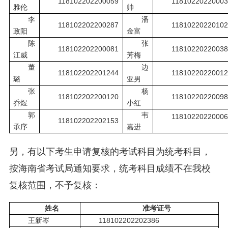
118102202200059
11810220220003
雅伦
帅
李
潘
118102202200287
11810220220102
政阳
金富
陈
张
118102202200081
11810220220038
江威
芳梅
董
边
118102202201244
11810220220012
璐
亚男
张
杨
118102202200120
11810220220098
乔煜
小红
郭
韦
11810220220006
118102202202153
承序
嘉进
另，有以下考生申请复核的考试科目为统考科目，
按海南省考试局通知要求，统考科目成绩不在我校
复核范围，不予复核：
姓名
准考证号
王新岑
118102202202386