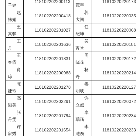
118102202200113
11810220220173
子健
冠宇
赵
郭
118102202200418
11810220220035
姝娟
大闯
王
任
118102202201027
11810220220068
某骅
纪坤
王
吴
118102202201636
11810220220181
丹
宵堂
王
周
118102202201831
11810220220172
春霞
晓花
肖
杨
118102202200988
11810220220214
琼
丹
陈
姜
118102202201278
11810220220127
婕玲
明岐
高
许
118102202202291
11810220220072
淑美
立威
张
李
118102202201794
11810220220234
丹雯
瑞涵
许
李
118102202201654
11810220220233
家秀
涟漪