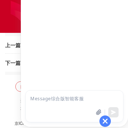
海南医学院2022年硕士研究生招生考试初试自命题科目成绩复核结果的公告
上一篇：
复旦大学2022年硕士研究生招生考试初试成绩查询时间调整的通知
下一篇：
网站首页
海量题库
免费题库
点击
违法和不良信息举报邮箱：
zzjy-fw@yikao88.com
咨询
北京市西城区宣武门东河沿街69号正弘大厦208室
全部考试
免费试听
北京昭天下教育科技有限公司 版权所有
京ICP备18051095号-1
京公网安备 11010202009207号