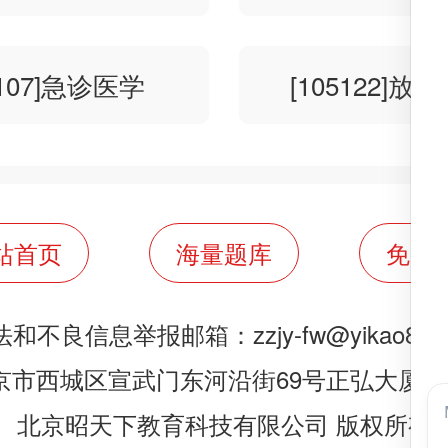
5107]急诊医学
[105122]放
站首页
海量题库
免费
法和不良信息举报邮箱：
zzjy-fw@yikao88.
京市西城区宣武门东河沿街69号正弘大厦20
北京昭天下教育科技有限公司 版权所有