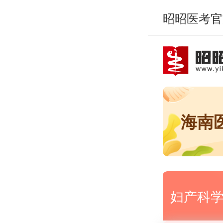
昭昭医考官
海南
妇产科