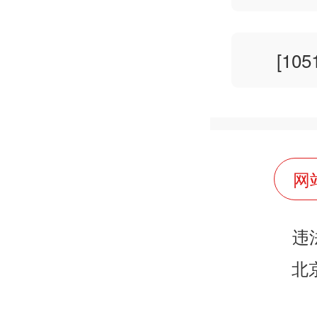
[10
网
违
北