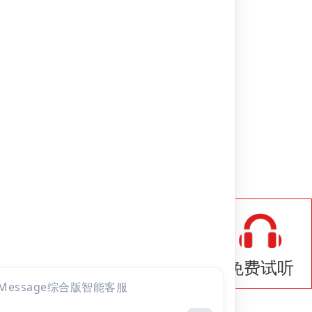
射肿瘤学
题库
com
点击
咨询
8室
全部考试
免费试听