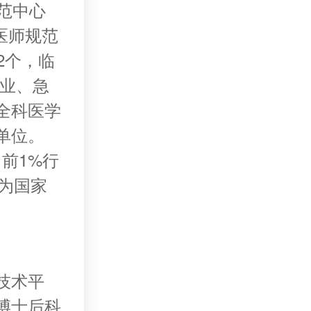
范中心
医师规范
2个，临
专业、急
全科医学
单位。
名前1%行
批为国家
技术平
博士后科