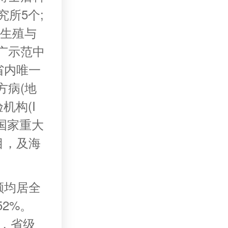
所5个;
助生殖与
广示范中
省内唯一
方病(地
机构(I
、国家重大
目，及海
额均居全
2%。
项，省级