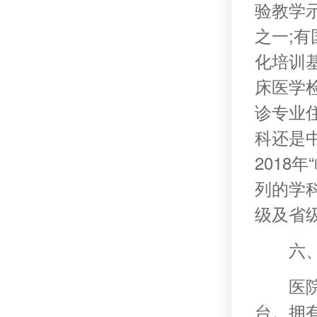
验教学
之一;
化培训
床医学
诊专业
科还是
2018
列的学
级及省
六
医
台。拥