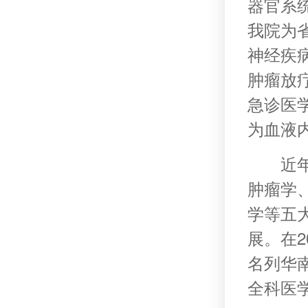
器官系
我院为
神经疾
肿瘤放
急诊医
为血液
近
肿瘤学
学等五
展。在
名列华
全科医