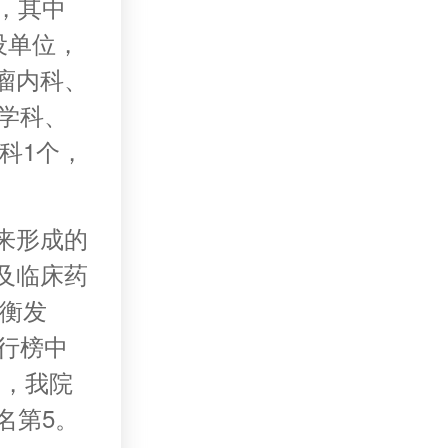
，其中
设单位，
瘤内科、
医学科、
科1个，
来形成的
及临床药
均衡发
排行榜中
中，我院
名第5。