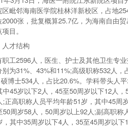
区毗邻海南医学院桂林洋新校区，占地254
2000张，批复概算25.7亿，为海南自由
点项目。
、人才结构
有职工2596人，医生、护士及其他卫生专
别为31%、43%和11%;高级职称532人，
%，硕博士534人，占比20.6%。学科带头人
其中45岁以下2人，45至50周岁以下12人，
人;正高职称人员平均年龄51岁，其中45周岁
至50周岁58人，50周岁以上92人;副高职
岁，其中35周岁以下4人，35至45周岁以下1