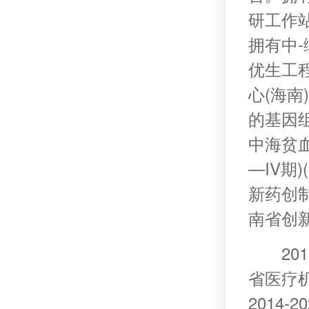
研工作
拥有中
优生工
心(海
的基因
中海贫血
—IV期
新药创
南省创
2
省医疗
2014