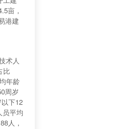
.5亩，
贸易港建
业技术人
占比
平均年龄
50周岁
以下12
称人员平均
88人，