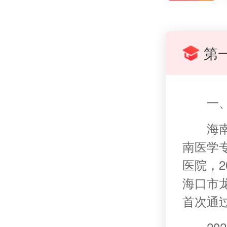
第
一
海
南医学
医院，
海口市龙
首次通
2