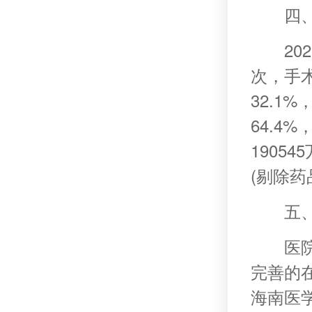
四
20
次，手术
32.1
64.4
1905
(剔除药
五
医
完善的
海南医