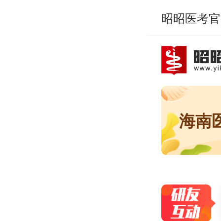
昭昭医考官
海南