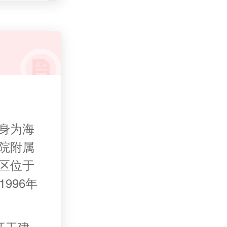
前身为海
学院附属
院区位于
996年
开工建