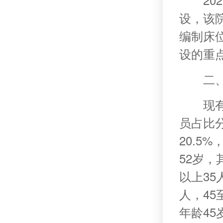
设，该院
编制床位
设的重
二
现
员占比分
20.5
52岁，
以上35
人，45
年龄45