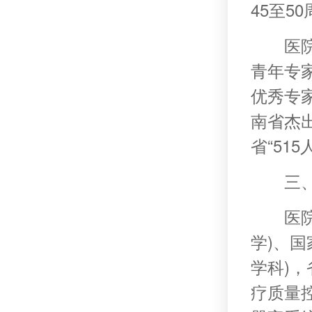
45至5
医
青年专
优秀专家
南省杰出
省“51
三
医
学)、国
学科)，
疗质量控