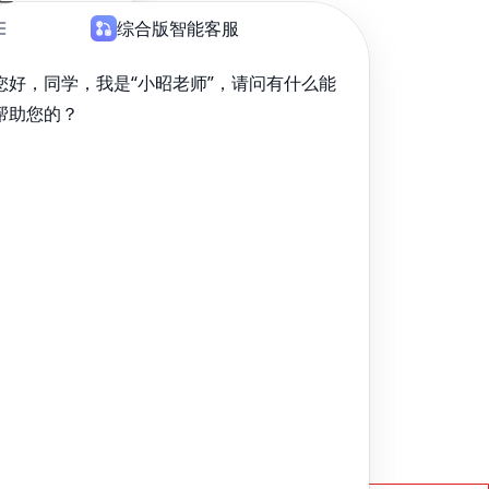
肿瘤学
题库