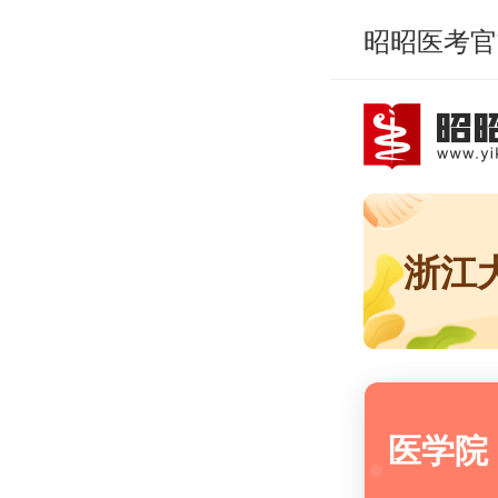
昭昭医考官
浙江
医学院