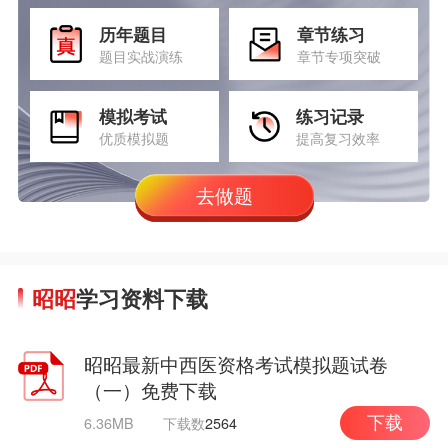
历年题目
章节练习
题目实战演练
章节专项突破
模拟考试
练习记录
优质模拟题
提高复习效率
去做题
昭昭
学习资料下载
昭昭最新中西医资格考试模拟题试卷
（一）免费下载
6.36MB
下载数
2564
下载