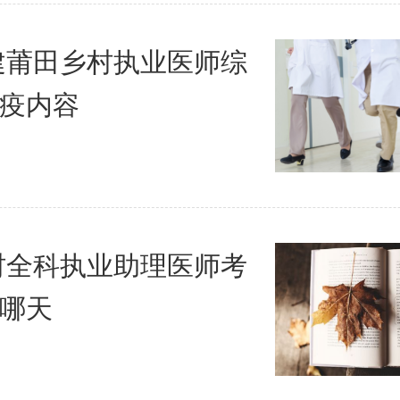
福建莆田乡村执业医师综
疫内容
乡村全科执业助理医师考
哪天