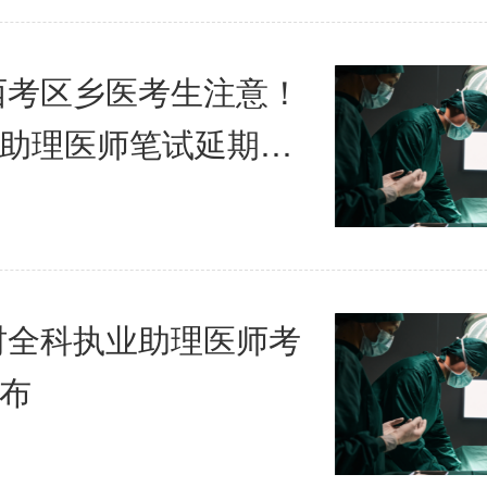
陕西考区乡医考生注意！
助理医师笔试延期迟
乡村全科执业助理医师考
布