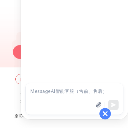
昭昭医考APP
百万医考生都在用的APP
昭昭题库-随时做，昭神直播-随心学!
一键安装做题
网站地图
全国分校
关于昭昭
点击
违法和不良信息举报邮箱：
zzjy-fw@yikao88.com
咨询
北京市西城区宣武门东河沿街69号正弘大厦208室
全部考试
免费试听
北京昭天下教育科技有限公司 版权所有
京ICP备18051095号-1
京公网安备 11010202009207号