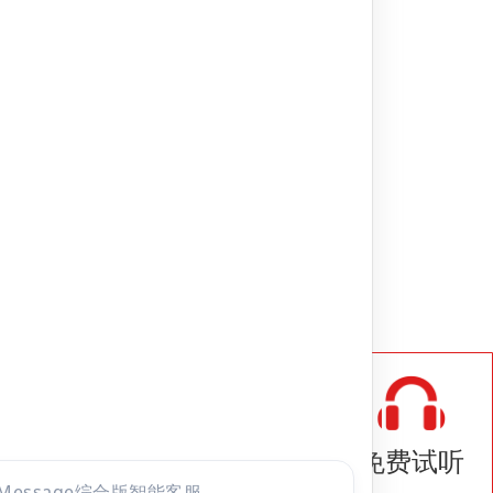
题库
com
8室
9207号
点击
咨询
全部考试
免费试听