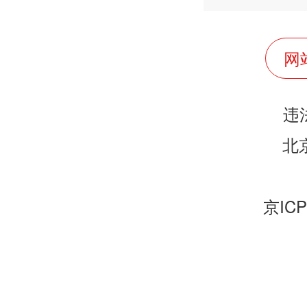
网
违
北
京ICP