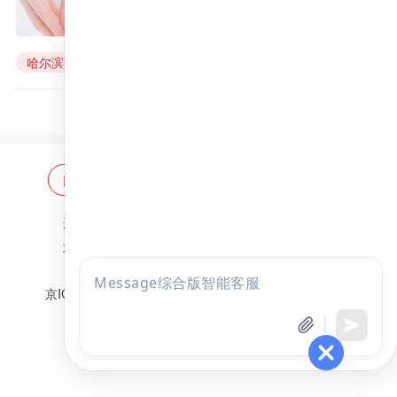
复核成绩通知
来源：
昭昭医考
2022年06月07日
哈尔滨医科大学
初试成绩查询
复核成绩
网站首页
海量题库
免费题库
违法和不良信息举报邮箱：
zzjy-fw@yikao88.com
北京市西城区宣武门东河沿街69号正弘大厦208室
北京昭天下教育科技有限公司 版权所有
点击
京ICP备18051095号-1
京公网安备 11010202009207号
咨询
全部考试
免费试听