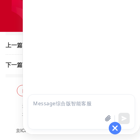
杭州师范大学2023年硕士研究生招生复试录取工作办法
上一篇：
哈尔滨医科大学2023年硕士研究生复试报到工作的补充通知
下一篇：
网站首页
海量题库
免费题库
点击
违法和不良信息举报邮箱：
zzjy-fw@yikao88.com
咨询
北京市西城区宣武门东河沿街69号正弘大厦208室
全部考试
免费试听
北京昭天下教育科技有限公司 版权所有
京ICP备18051095号-1
京公网安备 11010202009207号