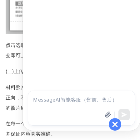
点击选取文件，即可进入图片选择界面，选择完成点击提
交即可上传。
(二)上传的图片要求
材料照片需保证信息真实、准确、完整、有效。画面保持
正向，不得翻转旋转。文件应使用jpg/jpeg/png格式，上传
点击
咨询
的照片应确保图像清晰，单个照片文件大小不超过200k。
全部考试
免费试听
在每一个图片上传界面都有上述提示，请考生认真阅读，
并保证内容真实准确。