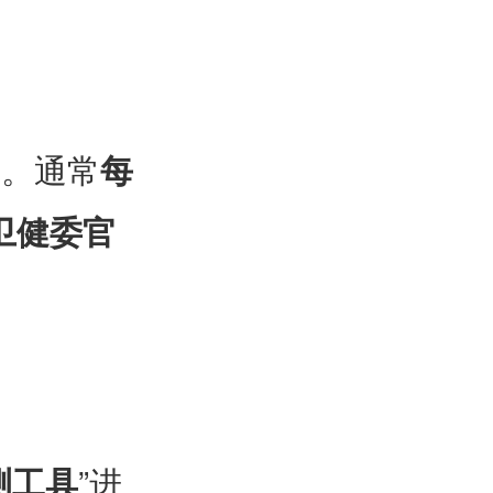
名。通常
每
卫健委官
测工具
”进