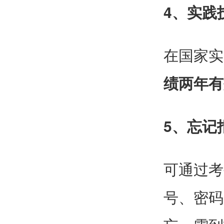
4、实践
在国家实
绩两年有
5、忘记
可通过考
号、密码