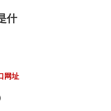
是什
口网址
)