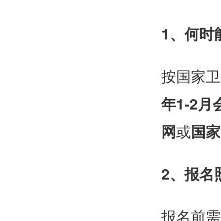
1、何时
按国家卫
年1-2
网
或
国家
2、报名
报名前需