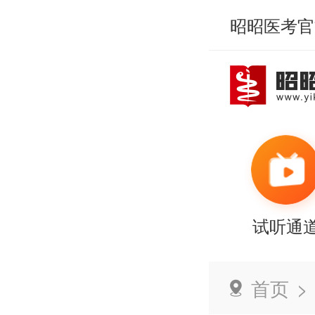
昭昭医考官
试听通
首页
>