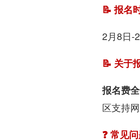
📝
报名
2月8日-
📝 关
报名费全
区支持网
❓ 常见