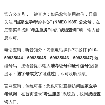
官方公众号，一键直达：如果您常使用微信，只需
关注
，在
“国家医学考试中心” (NMEC1985) 公众号
底部菜单找到“
中的“
项，输入信
考生服务”
成绩查询”
息即可。
电话查询，听音知分：习惯电话操作?可拨打
(010-
这
59935044、59935045、59935046、59935047)
组号码，按语音提示输入
(温馨
准考证号和证件编号
提示：
)，即可收听成绩。
遇字母或文字可跳过
官网查询，传统可靠：您也可以直接访问
国家医学
，在首页登录“
系统后，找到
考试网
考生服务”
成绩查
入口。
询