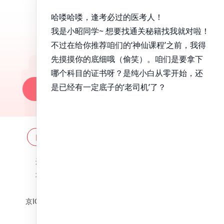
昭昭医考APP
百万医考生都在用的APP
昭昭题库-随时做，昭神直播-随心学!
一键安装做题
网站地图
全国分校
关于昭昭
违法和不良信息举报邮箱：
zzjy-fw@yikao88.com
北京市西城区宣武门东河沿街69号正弘大厦208室
北京昭天下教育科技有限公司 版权所有
京ICP备18051095号-1
京公网安备 11010202009207号