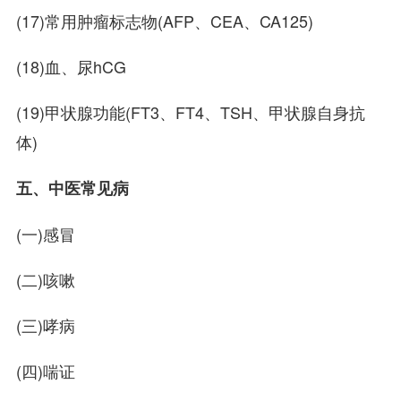
(17)常用肿瘤标志物(AFP、CEA、CA125)
(18)血、尿hCG
(19)甲状腺功能(FT3、FT4、TSH、甲状腺自身抗
体)
五、中医常见病
(一)感冒
(二)咳嗽
(三)哮病
(四)喘证