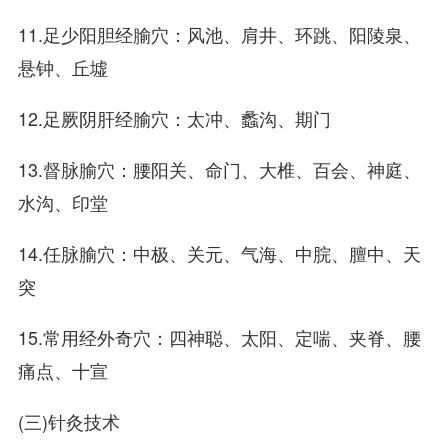
11.足少阳胆经腧穴：风池、肩井、环跳、阳陵泉、
悬钟、丘墟
12.足厥阴肝经腧穴：太冲、蠡沟、期门
13.督脉腧穴：腰阳关、命门、大椎、百会、神庭、
水沟、印堂
14.任脉腧穴：中极、关元、气海、中脘、膻中、天
突
15.常用经外奇穴：四神聪、太阳、定喘、夹脊、腰
痛点、十宣
(三)针灸技术