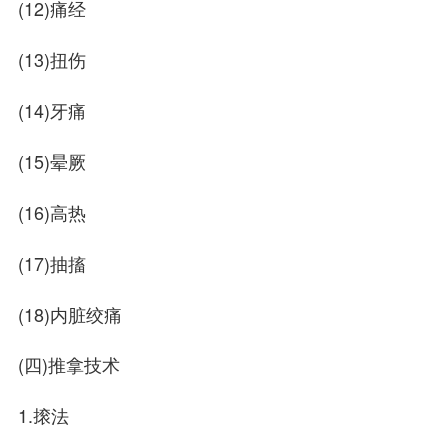
(12)痛经
(13)扭伤
(14)牙痛
(15)晕厥
(16)高热
(17)抽搐
(18)内脏绞痛
(四)推拿技术
1.㨰法