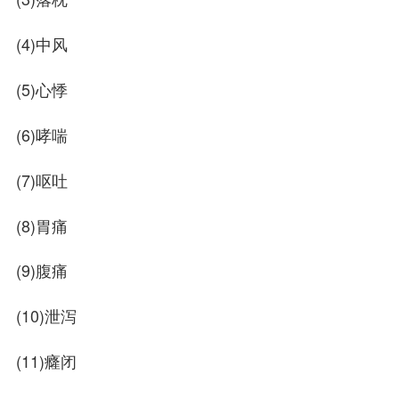
(4)中风
(5)心悸
(6)哮喘
(7)呕吐
(8)胃痛
(9)腹痛
(10)泄泻
(11)癃闭