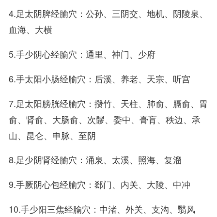
4.足太阴脾经腧穴：公孙、三阴交、地机、阴陵泉、
血海、大横
5.手少阴心经腧穴：通里、神门、少府
6.手太阳小肠经腧穴：后溪、养老、天宗、听宫
7.足太阳膀胱经腧穴：攒竹、天柱、肺俞、膈俞、胃
俞、肾俞、大肠俞、次髎、委中、膏肓、秩边、承
山、昆仑、申脉、至阴
8.足少阴肾经腧穴：涌泉、太溪、照海、复溜
9.手厥阴心包经腧穴：郄门、内关、大陵、中冲
10.手少阳三焦经腧穴：中渚、外关、支沟、翳风