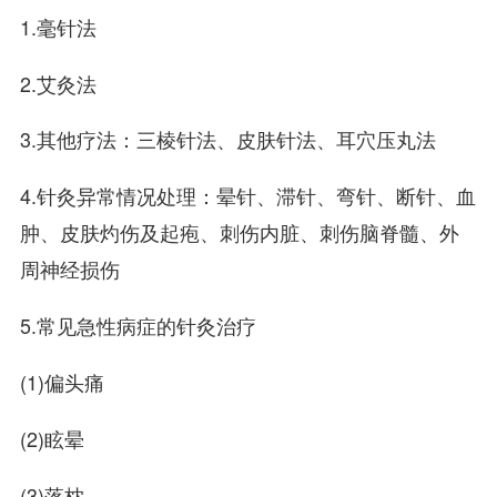
1.毫针法
2.艾灸法
3.其他疗法：三棱针法、皮肤针法、耳穴压丸法
4.针灸异常情况处理：晕针、滞针、弯针、断针、血
肿、皮肤灼伤及起疱、刺伤内脏、刺伤脑脊髓、外
周神经损伤
5.常见急性病症的针灸治疗
(1)偏头痛
(2)眩晕
(3)落枕