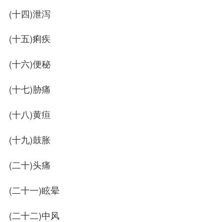
(十四)泄泻
(十五)痢疾
(十六)便秘
(十七)胁痛
(十八)黄疸
(十九)鼓胀
(二十)头痛
(二十一)眩晕
(二十二)中风