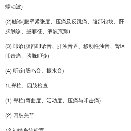
蠕动波)
(2)触诊(腹壁紧张度、压痛及反跳痛、腹部包块、肝
脾触诊、墨菲征、液波震颤)
(3) 叩诊(腹部叩诊音、肝浊音界、移动性浊音、肾区
叩击痛、膀胱叩诊)
(4) 听诊(肠鸣音、振水音)
1L脊柱、四肢检查
(1) 脊柱(弯曲度、活动度、压痛与叩击痛)
(2) 四肢关节
12.神经系统检查