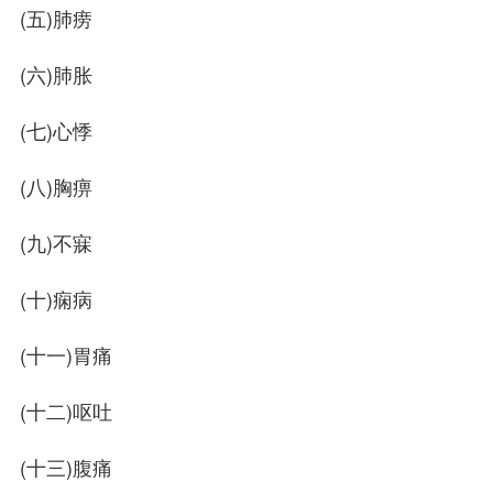
(五)肺痨
(六)肺胀
(七)心悸
(八)胸痹
(九)不寐
(十)痫病
(十一)胃痛
(十二)呕吐
(十三)腹痛