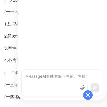
(十一)心律失常
1.过早搏动
2.阵发性室上性心动过速
3.室性心动过速
4.心房颤动
(十二)原发性高血压
点击
咨询
(十三)冠状动脉粥样硬化性心脏病
全部考试
免费试听
(十四)病毒性心肌炎