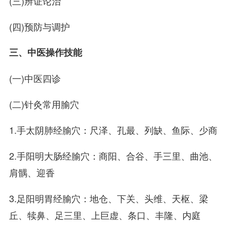
(三)辨证论治
(四)预防与调护
三、中医操作技能
(一)中医四诊
(二)针灸常用腧穴
1.手太阴肺经腧穴：尺泽、孔最、列缺、鱼际、少商
2.手阳明大肠经腧穴：商阳、合谷、手三里、曲池、
肩髃、迎香
3.足阳明胃经腧穴：地仓、下关、头维、天枢、梁
丘、犊鼻、足三里、上巨虚、条口、丰隆、内庭