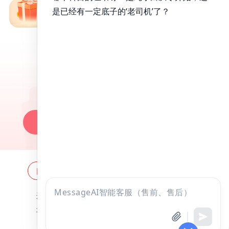
免费备考资料包
昭昭医考APP
百万医考生都在用的APP
昭昭题库-随时做，昭神直播-随心学!
一键安装做题
网站地图
全国分校
关于昭昭
点击
违法和不良信息举报邮箱：
zzjy-fw@yikao88.com
咨询
北京市西城区宣武门东河沿街69号正弘大厦208室
全部考试
免费试听
北京昭天下教育科技有限公司 版权所有