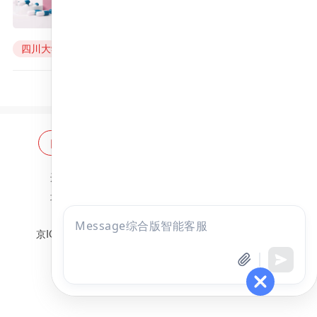
来源：
昭昭医考
2022年06月25日
四川大学
四川大学考研
四川大学拟录取
网站首页
海量题库
免费题库
违法和不良信息举报邮箱：
zzjy-fw@yikao88.com
北京市西城区宣武门东河沿街69号正弘大厦208室
北京昭天下教育科技有限公司 版权所有
点击
京ICP备18051095号-1
京公网安备 11010202009207号
咨询
全部考试
免费试听