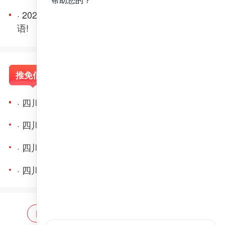
· 2023年华北理工大学医学考研经验：如何攻克英
语!
推免信息
复试题目
复试信息
· 四川大学关于接收2025年优秀应届本科毕业生免试攻读研究生（含直博生）的通知
· 四川大学历史文化学院2023年接收推荐免试攻读硕士学位研究生和直接攻读博士学位研究生简章
· 四川大学2023年接收推荐免试攻读硕士学位研究生和直接攻读博士学位研究生章程
· 四川大学2018年优秀大学生暑期夏令营相关通知
网站首页
海量题库
免费题库